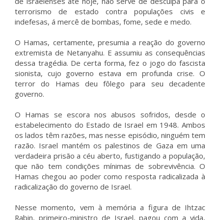
de israelenses até hoje, não serve de desculpa para o
terrorismo de estado contra populações civis e
indefesas, á mercê de bombas, fome, sede e medo.
O Hamas, certamente, presumia a reação do governo
extremista de Netanyahu. E assumiu as consequências
dessa tragédia. De certa forma, fez o jogo do fascista
sionista, cujo governo estava em profunda crise. O
terror do Hamas deu fôlego para seu decadente
governo.
O Hamas se escora nos abusos sofridos, desde o
estabelecimento do Estado de Israel em 1948. Ambos
os lados têm razões, mas nesse episódio, ninguém tem
razão. Israel mantém os palestinos de Gaza em uma
verdadeira prisão a céu aberto, fustigando a população,
que não tem condições mínimas de sobrevivência. O
Hamas chegou ao poder como resposta radicalizada à
radicalização do governo de Israel.
Nesse momento, vem à memória a figura de Ihtzac
Rabin, primeiro-ministro de Israel, pagou com a vida,