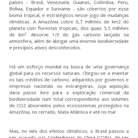
países - Brasil, Venezuela, Guianas, Colômbia, Peru,
Bolívia, Equador e Suriname - são cobertos por esse
bioma tropical, e estratégicos nesse jogo de mudanças
climáticas. A Amazônia cobre 6,7 milhões de km2 do
planeta com florestas tropicais, dos quais 5,5 milhões
de km². Absorve 1/3 do gás carbono lançado na
atmosfera, além de abrigar uma enorme biodiversidade
e princípios ativos desconhecidos.
Há um esforço mundial na busca de uma governança
global para os recursos naturais. Chegou-se a inventar
os tais créditos de carbono, adquiridos por governos e
empresas nacionais ou estrangeiras, cuja aquisição
daria passe livre para a exploração comercial da
biodiversidade num total correspondente aos volumes
de CO2 absorvidos pelos ecossistemas protegidos na
Amazônia, no cerrado, Mata Atlântica e até no mar.
Mas, no viés dos efeitos climáticos, o Brasil passou a
ser acusado, nas Conferências do Clima (COPs), de ser