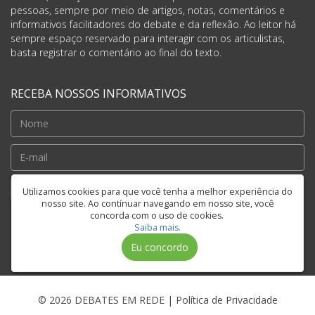
pessoas, sempre por meio de artigos, notas, comentários e
informativos facilitadores do debate e da reflexão. Ao leitor há
sempre espaço reservado para interagir com os articulistas,
basta registrar o comentário ao final do texto.
RECEBA NOSSOS INFORMATIVOS
Cadastrar
Utilizamos cookies para que você tenha a melhor experiência do
nosso site. Ao contínuar navegando em nosso site, você
concorda com o uso de cookies.
Saiba mais.
FIQUE CONECTADO
Eu concordo
© 2026 DEBATES EM REDE |
Política de Privacidade