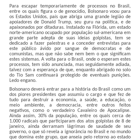
Para escapar temporariamente de processos no Brasil,
entre os quais figura o de genocídio, Bolsonaro voou para
os Estados Unidos, país que abriga uma grande legião de
apoiadores de Donald Trump, seu guru na política, e de
apaixonados por ditaduras. Instalado na Flórida, um estado
norte-americano ocupado por população sul-americana em
grande parte adepta de suas ideias golpistas, tem se
dedicado a fazer palestras e a conceder entrevistas para
este público ávido por sangue de democratas e de
comunistas, mas que não sabe nem bem o que significam
estes sistemas. A volta para o Brasil, onde o esperam estes
processos, tem sido anunciada, mas seguidamente adiada,
talvez com a esperança de que, enquanto abrigado no solo
do Tio Sam continuará protegido de eventuais punições.
Ledo engano.
Bolsonaro deverá entrar para a história do Brasil como um
dos piores presidentes que assumiu o cargo e que fez de
tudo para destruir a economia, a saúde, a educação, o
meio ambiente, a democracia, entre outros feitos
negativos, como o verdadeiro Cavaleiro de Apocalipse.
Ainda assim, 30% da população, entre os quais cerca de
1.000 radicais que participaram dos atos golpistas de 8 de
janeiro, ainda derramam lágrimas de saudade de seu
governo, o que só revela a ignorância no Brasil e no mundo
que domina este grupo, que anseia pelo retorno ao estado