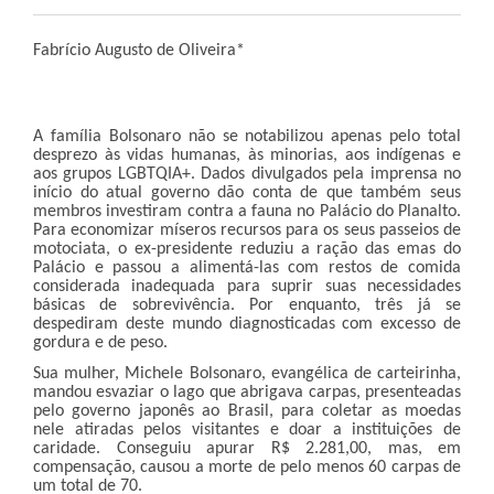
Fabrício Augusto de Oliveira*
A família Bolsonaro não se notabilizou apenas pelo total
desprezo às vidas humanas, às minorias, aos indígenas e
aos grupos LGBTQIA+. Dados divulgados pela imprensa no
início do atual governo dão conta de que também seus
membros investiram contra a fauna no Palácio do Planalto.
Para economizar míseros recursos para os seus passeios de
motociata, o ex-presidente reduziu a ração das emas do
Palácio e passou a alimentá-las com restos de comida
considerada inadequada para suprir suas necessidades
básicas de sobrevivência. Por enquanto, três já se
despediram deste mundo diagnosticadas com excesso de
gordura e de peso.
Sua mulher, Michele Bolsonaro, evangélica de carteirinha,
mandou esvaziar o lago que abrigava carpas, presenteadas
pelo governo japonês ao Brasil, para coletar as moedas
nele atiradas pelos visitantes e doar a instituições de
caridade. Conseguiu apurar R$ 2.281,00, mas, em
compensação, causou a morte de pelo menos 60 carpas de
um total de 70.