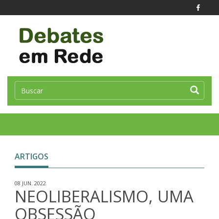
Toggle
naviga
ARTIGOS
08 JUN. 2022
NEOLIBERALISMO, UMA
OBSESSÃO