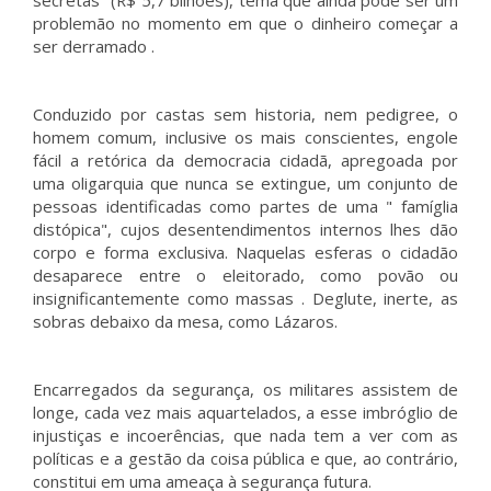
secretas" (R$ 5,7 bilhões), tema que ainda pode ser um
problemão no momento em que o dinheiro começar a
ser derramado .
Conduzido por castas sem historia, nem pedigree, o
homem comum, inclusive os mais conscientes, engole
fácil a retórica da democracia cidadã, apregoada por
uma oligarquia que nunca se extingue, um conjunto de
pessoas identificadas como partes de uma " famíglia
distópica", cujos desentendimentos internos lhes dão
corpo e forma exclusiva. Naquelas esferas o cidadão
desaparece entre o eleitorado, como povão ou
insignificantemente como massas . Deglute, inerte, as
sobras debaixo da mesa, como Lázaros.
Encarregados da segurança, os militares assistem de
longe, cada vez mais aquartelados, a esse imbróglio de
injustiças e incoerências, que nada tem a ver com as
políticas e a gestão da coisa pública e que, ao contrário,
constitui em uma ameaça à segurança futura.