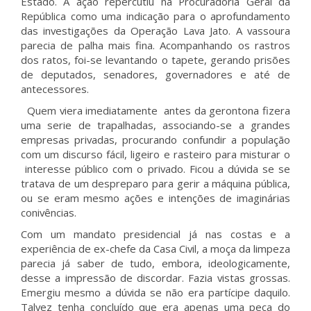
Estado. A ação repercutiu na Procuradoria Geral da
República como uma indicação para o aprofundamento
das investigações da Operação Lava Jato. A vassoura
parecia de palha mais fina. Acompanhando os rastros
dos ratos, foi-se levantando o tapete, gerando prisões
de deputados, senadores, governadores e até de
antecessores.
Quem viera imediatamente antes da gerontona fizera
uma serie de trapalhadas, associando-se a grandes
empresas privadas, procurando confundir a população
com um discurso fácil, ligeiro e rasteiro para misturar o
interesse público com o privado. Ficou a dúvida se se
tratava de um despreparo para gerir a máquina pública,
ou se eram mesmo ações e intenções de imaginárias
conivências.
Com um mandato presidencial já nas costas e a
experiência de ex-chefe da Casa Civil, a moça da limpeza
parecia já saber de tudo, embora, ideologicamente,
desse a impressão de discordar. Fazia vistas grossas.
Emergiu mesmo a dúvida se não era partícipe daquilo.
Talvez tenha concluído que era apenas uma peça do