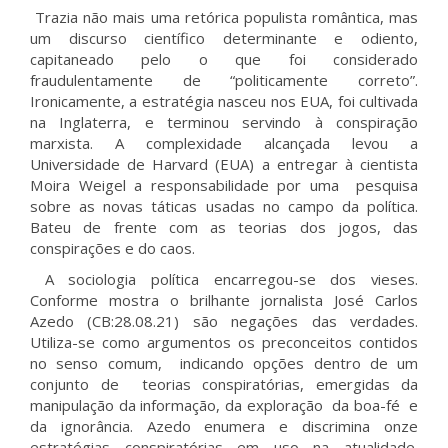
Trazia não mais uma retórica populista romântica, mas
um discurso científico determinante e odiento,
capitaneado pelo o que foi considerado
fraudulentamente de “politicamente correto”.
Ironicamente, a estratégia nasceu nos EUA, foi cultivada
na Inglaterra, e terminou servindo à conspiração
marxista. A complexidade alcançada levou a
Universidade de Harvard (EUA) a entregar à cientista
Moira Weigel a responsabilidade por uma pesquisa
sobre as novas táticas usadas no campo da política.
Bateu de frente com as teorias dos jogos, das
conspirações e do caos.
A sociologia política encarregou-se dos vieses.
Conforme mostra o brilhante jornalista José Carlos
Azedo (CB:28.08.21) são negações das verdades.
Utiliza-se como argumentos os preconceitos contidos
no senso comum, indicando opções dentro de um
conjunto de teorias conspiratórias, emergidas da
manipulação da informação, da exploração da boa-fé e
da ignorância. Azedo enumera e discrimina onze
estratégias conspiratórias em uso na atualidade.