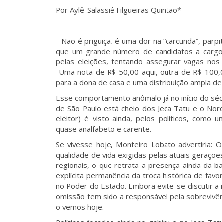
Por Aylê-Salassié Filgueiras Quintão*
- Não é priguiça, é uma dor na “carcunda”, par
que um grande número de candidatos a cargos 
pelas eleições, tentando assegurar vagas no
Uma nota de R$ 50,00 aqui, outra de R$ 100,00
para a dona de casa e uma distribuição ampla d
Esse comportamento anômalo já no início do séc
de São Paulo está cheio dos Jeca Tatu e o Nord
eleitor) é visto ainda, pelos políticos, como
quase analfabeto e carente.
Se vivesse hoje, Monteiro Lobato advertiria: 
qualidade de vida exigidas pelas atuais gerações
regionais, o que retrata a presença ainda da 
explícita permanência da troca histórica de fav
no Poder do Estado. Embora evite-se discutir a
omissão tem sido a responsável pela sobrevivê
o vemos hoje.