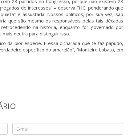
ís com 28 partidos no Congresso, porque não existem 28
 agregados de interesses" – observa FHC, ponderando que
uieta" e assustada. Nossos políticos, por sua vez, são
Diria que são mesmo os responsáveis pelas tais décadas
é retrocedendo na história, enquanto for governado por
ça mais neutra para distinguir isso.
co da pior espécie. É essa bicharada que te faz papudo,
 verdadeiro específico do amarelão”, (Monteiro Lobato, em
ÁRIO