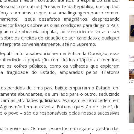
u, precisam estar, contudo, atentos à espiral do silêncio,
lsonaro (e outros) Presidente da República, um capitão,
 forças armadas, e que, usa uma linguagem pouco comum
iamente seus desafetos imaginários, desprezando
esconfianças sobre as suas condições para dirigir o País.
 quanto à soberania popular, ao exercício de votar e ser
), sobre os direitos do cidadão de ser candidato a qualquer
m interpreta convenientemente, até no Supremo.
República foi a sabedoria hermenêutica da Oposição, essa
onfundindo a população com fluidos utópicos e mentiras
re os cofres públicos, como os velhacos que exploram
 a fragilidade do Estado, amparados pelos Triatoma
 e os partidos de cima para baixo; empurram o Estado, em
stamente abundantes, de um lado para o outro, seduzindo
ificam as atividades judiciárias. Avançam e retrocedem em
lguns não tem mais volta. Foi uma questão de “time”, de
e o povo – são os responsáveis pelas nossas sucessivas
s para governar. Os mais espertos entregam a gestão das