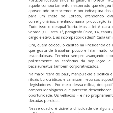
Políticos focados ainda no gabiru e no Jeca Tat
aquele comportamento inesperado que elegeu Bo
aposentado precocemente por indisciplina das
para um chefe de Estado, ofendendo diar
correligionários, mentindo numa provocação às d
Tudo isso o desqualificaria. Mas a lei é clara
votado (CEF arts. 1º, parágrafo único, 14, caput
cargo eletivo. E as incompatibilidades?! Cada u
Ora, quem colocou o capitão na Presidência da 
que gosta de trabalhar pouco e falar muito, c
escandalosas. Termina sempre avançando sob
politicamente as carências da população e
bacalaureatus também corporativizados.
Na maior “cara de pau”, manipula-se a política
rituais burocráticos e canalizam recursos supo
legisladores . Por meio dessa milícia, desqual
campos ideológicos que parecem desconhecer. A
oportunidade. Os velhacos – e não propriament
décadas perdidas.
Nesse quadro é visível a dificuldade de algun