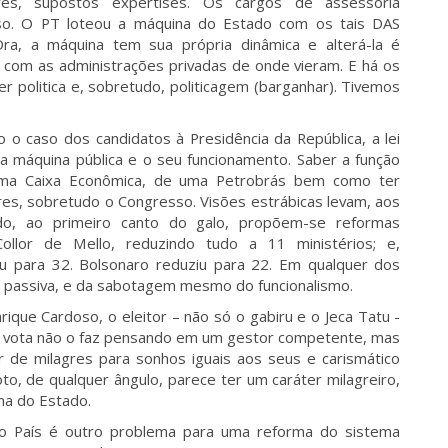
ores, supostos expertises. Os cargos de assessoria
o. O PT loteou a máquina do Estado com os tais DAS
 Ora, a máquina tem sua própria dinâmica e alterá-la é
 com as administrações privadas de onde vieram. E há os
 politica e, sobretudo, politicagem (barganhar). Tivemos
zo o caso dos candidatos à Presidência da República, a lei
a máquina pública e o seu funcionamento. Saber a função
ma Caixa Econômica, de uma Petrobrás bem como ter
es, sobretudo o Congresso. Visões estrábicas levam, aos
o, ao primeiro canto do galo, propõem-se reformas
ollor de Mello, reduzindo tudo a 11 ministérios; e,
u para 32. Bolsonaro reduziu para 22. Em qualquer dos
 e passiva, e da sabotagem mesmo do funcionalismo.
ique Cardoso, o eleitor – não só o gabiru e o Jeca Tatu -
o vota não o faz pensando em um gestor competente, mas
de milagres para sonhos iguais aos seus e carismático
oto, de qualquer ângulo, parece ter um caráter milagreiro,
na do Estado.
no País é outro problema para uma reforma do sistema