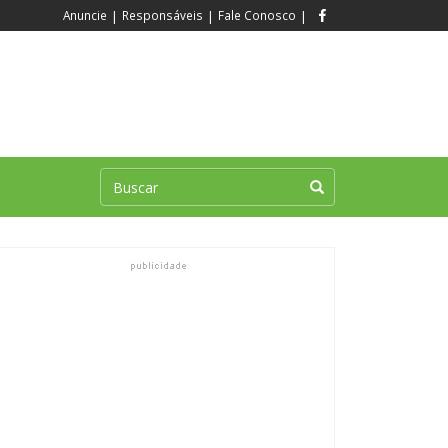
Anuncie
|
Responsáveis
|
Fale Conosco
|