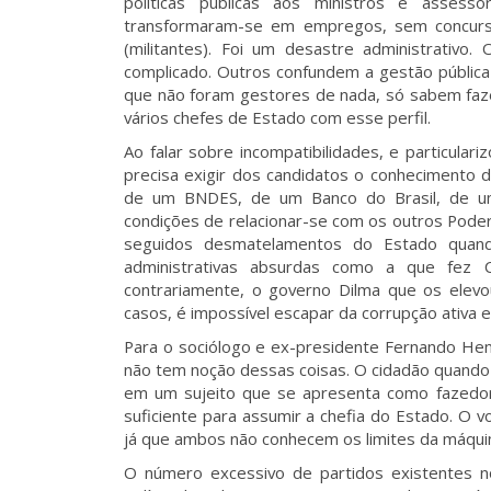
políticas publicas aos ministros e assess
transformaram-se em empregos, sem concurs
(militantes). Foi um desastre administrativo.
complicado. Outros confundem a gestão pública
que não foram gestores de nada, só sabem fazer
vários chefes de Estado com esse perfil.
Ao falar sobre incompatibilidades, e particulari
precisa exigir dos candidatos o conhecimento d
de um BNDES, de um Banco do Brasil, de u
condições de relacionar-se com os outros Poder
seguidos desmatelamentos do Estado quand
administrativas absurdas como a que fez C
contrariamente, o governo Dilma que os elevo
casos, é impossível escapar da corrupção ativa
Para o sociólogo e ex-presidente Fernando Henr
não tem noção dessas coisas. O cidadão quand
em um sujeito que se apresenta como fazedor 
suficiente para assumir a chefia do Estado. O v
já que ambos não conhecem os limites da máqui
O número excessivo de partidos existentes 