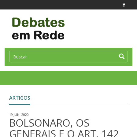
Toggle
naviga
ARTIGOS
19 JUN. 2020
BOLSONARO, OS
GENERAIS E O ART. 142