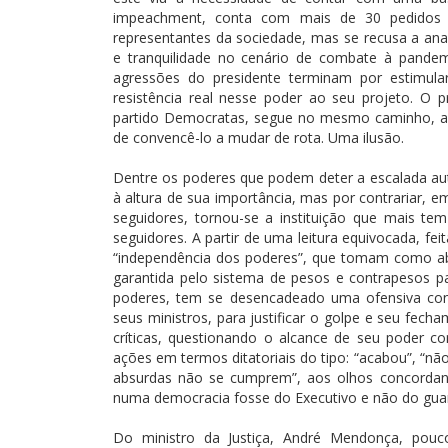
impeachment, conta com mais de 30 pedidos c
representantes da sociedade, mas se recusa a ana
e tranquilidade no cenário de combate à pandem
agressões do presidente terminam por estimula
resistência real nesse poder ao seu projeto. O
partido Democratas, segue no mesmo caminho, ac
de convencê-lo a mudar de rota. Uma ilusão.
Dentre os poderes que podem deter a escalada au
à altura de sua importância, mas por contrariar, e
seguidores, tornou-se a instituição que mais t
seguidores. A partir de uma leitura equivocada, 
“independência dos poderes”, que tomam como abs
garantida pelo sistema de pesos e contrapesos 
poderes, tem se desencadeado uma ofensiva contra
seus ministros, para justificar o golpe e seu fecha
críticas, questionando o alcance de seu poder 
ações em termos ditatoriais do tipo: “acabou”, “não
absurdas não se cumprem”, aos olhos concordant
numa democracia fosse do Executivo e não do guar
Do ministro da Justiça, André Mendonça, pouc