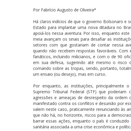
Por Fabrício Augusto de Oliveira*
Há claros indícios de que o governo Bolsonaro e se
Estado para implantar uma nova ditadura no Bra
apoiá-los nessa aventura. Por isso, enquanto este 
meia avançam os sinais para desafiar as instituiçõ
setores com que gostariam de contar nessa av
quando não recebem respostas favoráveis. Com e
fanáticos, incluindo milicianos, e com o de 90 of
em sua defesa, sugerindo até mesmo o risco d
comando sobre as tropas, sendo, portanto, totalme
um ensaio (ou desejo), mas em curso.
Por enquanto, as instituições, principalmente 
Supremo Tribunal Federal (STF) que poderiam c
agressões e ameaças de desrespeito da ordem co
manifestado contra os conflitos e desunião por 
valem neste caso, praticamente renunciando às ar
que não há, no horizonte, riscos para a democracia
barrar essas ações, enquanto o país é conduzido
sanitária associada a uma crise econômica e políti