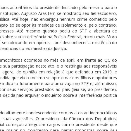
bos autoritários do presidente. Indicado pelo mesmo para o
nstituição, Augusto Aras tem se mostrado seu fiel escudeiro,
blica. Até hoje, não enxergou nenhum crime cometido pelo
ação ao se opor às medidas de isolamento e, pelo contrário,
eresses. Até mesmo quando pediu ao STF a abertura de
 sobre sua interferência na Polícia Federal, mirou mais Moro
 se colocando em apuros – por desconhecer a existência do
 denúncias do ex-ministro da Justiça.
emocráticos ocorridos no mês de abril, em frente ao QG do
de sua participação neste ato, e o restringiu aos responsáveis
, agora, de opinião em relação à que defendeu em 2019, e
medida que viu o mesmo se aproximar dos filhos e apoiadores
indicá-lo futuramente para uma vaga no STF e, além disso,
 seus serviços prestados ao país (leia-se, ao presidente),
decida não arquivar o inquérito sobre a interferência política
ado altamente condescendente com os atos antidemocráticos
 às suas agressões. O presidente da Câmara dos Deputados,
ual começou a negociar cargos com o presidente desde que
se maior no Congresso para barrar propostas sobre seu