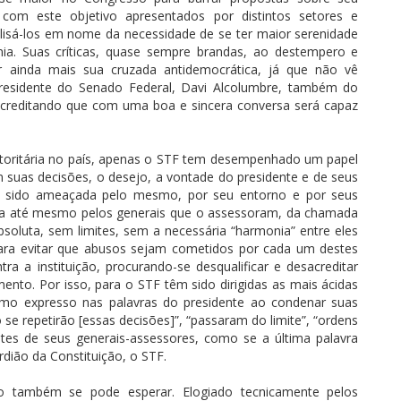
om este objetivo apresentados por distintos setores e
lisá-los em nome da necessidade de se ter maior serenidade
ia. Suas críticas, quase sempre brandas, ao destempero e
r ainda mais sua cruzada antidemocrática, já que não vê
 presidente do Senado Federal, Davi Alcolumbre, também do
reditando que com uma boa e sincera conversa será capaz
toritária no país, apenas o STF tem desempenhado um papel
m suas decisões, o desejo, a vontade do presidente e de seus
em sido ameaçada pelo mesmo, por seu entorno e por seus
feita até mesmo pelos generais que o assessoram, da chamada
oluta, sem limites, sem a necessária “harmonia” entre eles
para evitar que abusos sejam cometidos por cada um destes
 a instituição, procurando-se desqualificar e desacreditar
mento. Por isso, para o STF têm sido dirigidas as mais ácidas
como expresso nas palavras do presidente ao condenar suas
 se repetirão [essas decisões]”, “passaram do limite”, “ordens
es de seus generais-assessores, como se a última palavra
dião da Constituição, o STF.
o também se pode esperar. Elogiado tecnicamente pelos