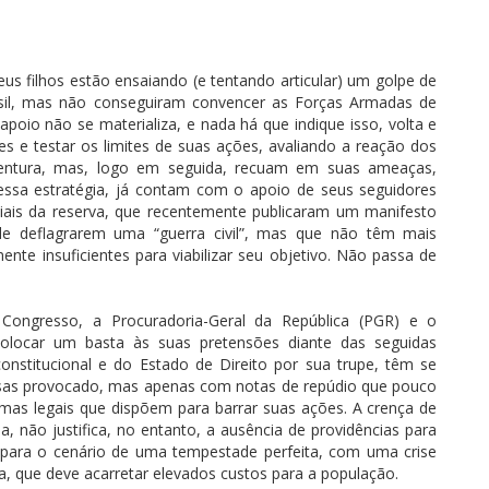
us filhos estão ensaiando (e tentando articular) um golpe de
sil, mas não conseguiram convencer as Forças Armadas de
apoio não se materializa, e nada há que indique isso, volta e
es e testar os limites de suas ações, avaliando a reação dos
entura, mas, logo em seguida, recuam em suas ameaças,
ssa estratégia, já contam com o apoio de seus seguidores
iciais da reserva, que recentemente publicaram um manifesto
e deflagrarem uma “guerra civil”, mas que não têm mais
nte insuficientes para viabilizar seu objetivo. Não passa de
o Congresso, a Procuradoria-Geral da República (PGR) e o
olocar um basta às suas pretensões diante das seguidas
nstitucional e do Estado de Direito por sua trupe, têm se
essas provocado, mas apenas com notas de repúdio que pouco
mas legais que dispõem para barrar suas ações. A crença de
, não justifica, no entanto, a ausência de providências para
 para o cenário de uma tempestade perfeita, com uma crise
ca, que deve acarretar elevados custos para a população.