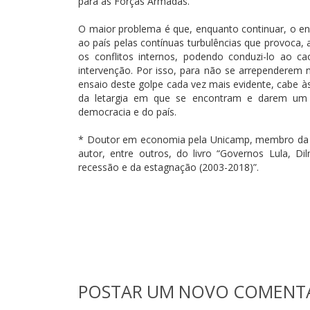
para as Forças Armadas.
O maior problema é que, enquanto continuar, o e
ao país pelas contínuas turbulências que provoca,
os conflitos internos, podendo conduzi-lo ao ca
intervenção. Por isso, para não se arrependerem
ensaio deste golpe cada vez mais evidente, cabe à
da letargia em que se encontram e darem um
democracia e do país.
* Doutor em economia pela Unicamp, membro da Pla
autor, entre outros, do livro “Governos Lula, 
recessão e da estagnação (2003-2018)”.
POSTAR UM NOVO COMENT