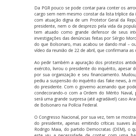
Da PGR pouco se pode contar para conter os arrou
cargo sem nem mesmo constar da lista tríplice da i
com atuação digna de um Protetor Geral da Repú
presidente, nem o de desprezo pela vida da popul
tem atuado como grande defensor de seus int
investigações das denúncias feitas por Sérgio Moro
do que Bolsonaro, mas acabou se dando mal – ou
vídeo da reunião de 22 de abril, que confirmaria as
Ao pedir também a apuração dos protestos antid
exército, livrou o presidente do inquérito, apesar 
por sua organização e seu financiamento. Mudou
pediu a suspensão do inquérito das fake news, à 
do presidente. Com o governo acenando que pode 
condecorando-o com a Ordem do Mérito Naval, por
será uma grande surpresa (até agradável) caso Aras 
de Bolsonaro na Polícia Federal.
O Congresso Nacional, por sua vez, tem se mostr
do presidente, apenas emitindo críticas suaves
Rodrigo Maia, do partido Democratas (DEM), o q
este viu a necessidade de contar com uma ba