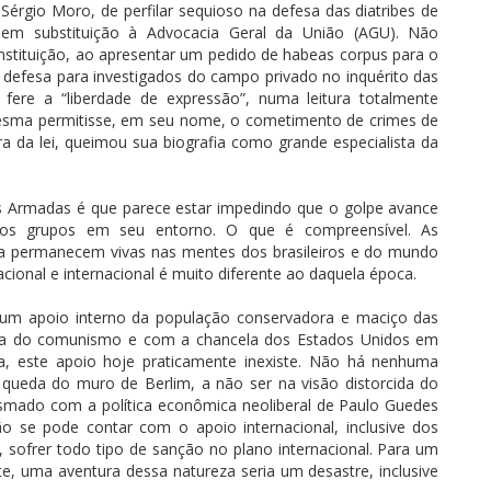
 Sérgio Moro, de perfilar sequioso na defesa das diatribes de
 em substituição à Advocacia Geral da União (AGU). Não
tituição, ao apresentar um pedido de habeas corpus para o
defesa para investigados do campo privado no inquérito das
re a “liberdade de expressão”, numa leitura totalmente
esma permitisse, em seu nome, o cometimento de crimes de
ra da lei, queimou sua biografia como grande especialista da
as Armadas é que parece estar impedindo que o golpe avance
os grupos em seu entorno. O que é compreensível. As
da permanecem vivas nas mentes dos brasileiros e do mundo
cional e internacional é muito diferente ao daquela época.
um apoio interno da população conservadora e maciço das
ma do comunismo e com a chancela dos Estados Unidos em
ca, este apoio hoje praticamente inexiste. Não há nenhuma
ueda do muro de Berlim, a não ser na visão distorcida do
asmado com a política econômica neoliberal de Paulo Guedes
ão se pode contar com o apoio internacional, inclusive dos
 sofrer todo tipo de sanção no plano internacional. Para um
e, uma aventura dessa natureza seria um desastre, inclusive