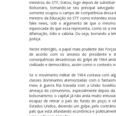
ministros do STF, tratou, logo depois de substituir
Bolsonaro, tornando-se seu principal advogado
somente ocupou o campo de competência dessa ins
ministro da Educação no STF como estendeu essa 
fake news, sob o argumento de que o mesmo fe
equivocada do que essa representa, como se a m
difamação, ódio e calúnia. Ou seja, borrando a let
justiça.
Neste imbróglio, o papel mais prudente das Forç
de acordo com os anseios do presidente e d
consequências desastrosas do golpe de 1964 ain
civilizado e democrático, assim como o contexto na
Se o movimento militar de 1964 contava com alg
classes dominantes atemorizadas com o fantas
meio à guerra fria travada com a União Soviéti
ameaça do comunismo, especialmente depois da q
bolsonarismo; o capital já não anda muito entusi
incapaz de retirar o país do fundo do poço; e n
Estados Unidos, devendo um golpe, pelo contrário,
país que está afundando econômica e politicament