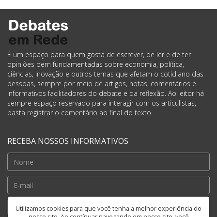
É um espaço para quem gosta de escrever, de ler e de ter
opiniões bem fundamentadas sobre economia, política,
ciências, inovação e outros temas que afetam o cotidiano das
pessoas, sempre por meio de artigos, notas, comentários e
informativos facilitadores do debate e da reflexão. Ao leitor há
sempre espaço reservado para interagir com os articulistas,
basta registrar o comentário ao final do texto.
RECEBA NOSSOS INFORMATIVOS
Cadastrar
Utilizamos cookies para que você tenha a melhor experiência do
nosso site. Ao contínuar navegando em nosso site, você