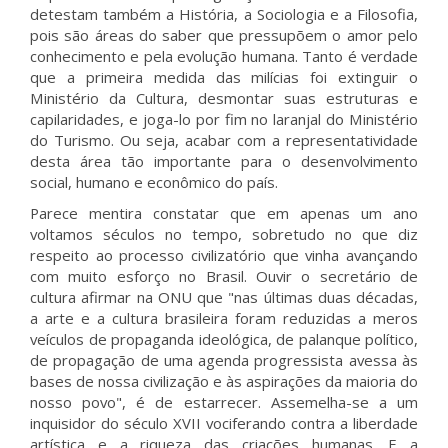
detestam também a História, a Sociologia e a Filosofia,
pois são áreas do saber que pressupõem o amor pelo
conhecimento e pela evolução humana. Tanto é verdade
que a primeira medida das milícias foi extinguir o
Ministério da Cultura, desmontar suas estruturas e
capilaridades, e joga-lo por fim no laranjal do Ministério
do Turismo. Ou seja, acabar com a representatividade
desta área tão importante para o desenvolvimento
social, humano e econômico do país.
Parece mentira constatar que em apenas um ano
voltamos séculos no tempo, sobretudo no que diz
respeito ao processo civilizatório que vinha avançando
com muito esforço no Brasil. Ouvir o secretário de
cultura afirmar na ONU que "nas últimas duas décadas,
a arte e a cultura brasileira foram reduzidas a meros
veículos de propaganda ideológica, de palanque político,
de propagação de uma agenda progressista avessa às
bases de nossa civilização e às aspirações da maioria do
nosso povo", é de estarrecer. Assemelha-se a um
inquisidor do século XVII vociferando contra a liberdade
artística e a riqueza das criações humanas. E a