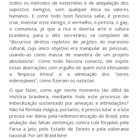
todos os métodos de extermínio e de aniquilação dos
supostos inimigos, sem qualquer ética ou valores
humanos. E como todo bom fascista sabe, é preciso
criar, inventar este inimigo, o vermelho, o petista, o gay,
o comunista, já que a rica e diversa arte e cultura
brasileira, para o dito secretário, se compõem de
“discursos diretos repletos de jargões do marxismo
cultural, cujo único objetivo era manipular as pessoas,
usando-as como massa de manobra de um projeto
absolutista". Como todo fascista convicto, ele expõe
estas aberrações com orgulho de quem está efetuando
a “limpeza étnica” e a eliminação dos “seres
indesejáveis”, como fizeram os nazistas.
O que fazer, como agir neste momento tão difícil da
História brasileira, mediante todo este processo de
imbecilização sustentado por ameaças e intimidações?
Não há fórmula mágica, portanto, é preciso lutar e a luta
precisa ser diária: pela redemocratização do Brasil, pela
anulação das falsas sentenças contra Lula forjadas pela
Farsa a Jato, pelo Estado de Direito e pela soberania
nacional. Por um Brasil livre!