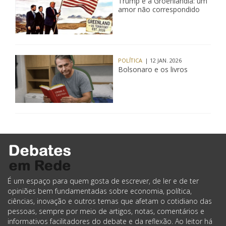
Trump e a Groenlândia: um
amor não correspondido
POLÍTICA
| 12 JAN. 2026
Bolsonaro e os livros
É um espaço para quem gosta de escrever, de ler e de ter
opiniões bem fundamentadas sobre economia, política,
ciências, inovação e outros temas que afetam o cotidiano das
pessoas, sempre por meio de artigos, notas, comentários e
informativos facilitadores do debate e da reflexão. Ao leitor há