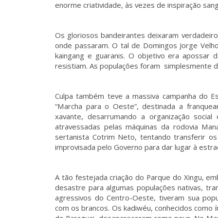
enorme criatividade, às vezes de inspiração sang
Os gloriosos bandeirantes deixaram verdadeiro
onde passaram. O tal de Domingos Jorge Velho 
kaingang e guaranis. O objetivo era apossar d
resistiam. As populações foram simplesmente d
Culpa também teve a massiva campanha do E
“Marcha para o Oeste”, destinada a franquear
xavante, desarrumando a organização social 
atravessadas pelas máquinas da rodovia Man
sertanista Cotrim Neto, tentando transferir o
improvisada pelo Governo para dar lugar à est
A tão festejada criação do Parque do Xingu, em
desastre para algumas populações nativas, trans
agressivos do Centro-Oeste, tiveram sua pop
com os brancos. Os kadiwéu, conhecidos como índ