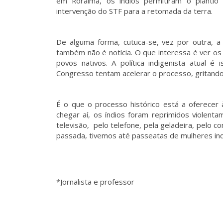
em Roraima, os índios permitiram o plantio
intervenção do STF para a retomada da terra.
De alguma forma, cutuca-se, vez por outra, a
também não é notícia. O que interessa é ver o
povos nativos. A política indigenista atual 
Congresso tentam acelerar o processo, gritando
É o que o processo histórico está a oferecer 
chegar aí, os índios foram reprimidos violenta
televisão, pelo telefone, pela geladeira, pelo 
passada, tivemos até passeatas de mulheres indí
*Jornalista e professor