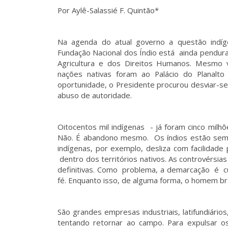
Por Aylê-Salassié F. Quintão*
Na agenda do atual governo a questão indí
Fundação Nacional dos Índio está ainda pendura
Agricultura e dos Direitos Humanos. Mesmo
nações nativas foram ao Palácio do Planalto
oportunidade, o Presidente procurou desviar-se 
abuso de autoridade.
Oitocentos mil indígenas - já foram cinco milhõ
Não. É abandono mesmo. Os índios estão semp
indígenas, por exemplo, desliza com facilidade p
dentro dos territórios nativos. As controvérsias
definitivas. Como problema, a demarcação é cul
fé. Enquanto isso, de alguma forma, o homem br
São grandes empresas industriais, latifundiári
tentando retornar ao campo. Para expulsar os