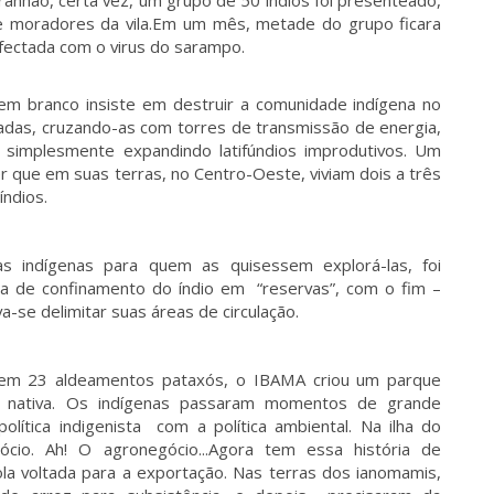
nhão, certa vez, um grupo de 50 índios foi presenteado,
 moradores da vila.Em um mês, metade do grupo ficara
nfectada com o virus do sarampo.
em branco insiste em destruir a comunidade indígena no
radas, cruzando-as com torres de transmissão de energia,
 simplesmente expandindo latifúndios improdutivos. Um
er que em suas terras, no Centro-Oeste, viviam dois a três
índios.
s indígenas para quem as quisessem explorá-las, foi
tica de confinamento do índio em “reservas”, com o fim –
a-se delimitar suas áreas de circulação.
stem 23 aldeamentos pataxós, o IBAMA criou um parque
a nativa. Os indígenas passaram momentos de grande
lítica indigenista com a política ambiental. Na ilha do
cio. Ah! O agronegócio...Agora tem essa história de
cola voltada para a exportação. Nas terras dos ianomamis,