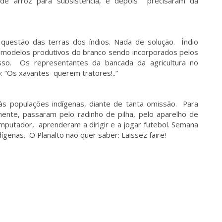
 de arroz para subsistência, e depois precisaram da
 questão das terras dos índios. Nada de solução. Índio
s modelos produtivos do branco sendo incorporados pelos
é isso. Os representantes da bancada da agricultura no
: “Os xavantes querem tratores!..”
às populações indígenas, diante de tanta omissão. Para
mente, passaram pelo radinho de pilha, pelo aparelho de
computador, aprenderam a dirigir e a jogar futebol. Semana
genas. O Planalto não quer saber: Laissez faire!