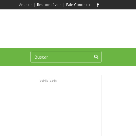
Anuncie
|
Responsáveis
|
Fale Conosco
|