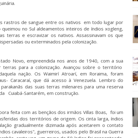
uinária.
s rastros de sangue entre os nativos em todo lugar por
queimou no Sul aldeamentos inteiros de índios xogleng,
as terras e escravizar os nativos. Assassinavam os que
ispersadas ou exterminados pela colonização.
stado Novo, empreendida nos anos de 1940, com a sua
 terras para a colonização. Avançou sobre o território
daquela nação. Os Waimirí Atroarí, em Roraima, foram
aus- Caracaraí, que dá acesso à Venezuela. Lembro do
s parakanãs das suas terras milenares para uma reserva
rada Cuiabá-Santarém, em construção.
bora feita com as bençãos dos irmãos Villas Boas, foi um
feridas dos territórios de origem. Os cinta larga, índios
ulação gradualmente dizimada após aceitarem o contato
ios cavaleiros", guerreiros, usados pelo Brasil na Guerra