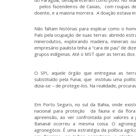
do Paraguai, desapareceram como povo. No Mara
pelos fazendeiros de Caxias, com roupas de
doente, e a maioria morrera. A doação estava i
Não faltam histórias para explicar como o hom
País pela ocupação de suas terras: abrindo est
minerodutos, explorando madeira, minerais ou
empresário paulista tinha a “cara de pau” de diz
grupos indígenas. Até o MST quer as terras dos 
O SPI, aquele órgão que entregava as terra
substituído pela Funai, que instituiu uma polí
dizia-se – de protege-los. Na realidade, procurav
Em Porto Seguro, no sul da Bahia, onde exi
nacional para proteção da fauna e da flor
apreensão, ao ver confrontada por valores a po
Bananal ocorreu a mesma coisa. O agronegó
agronegócio. É uma estratégia da política agrí