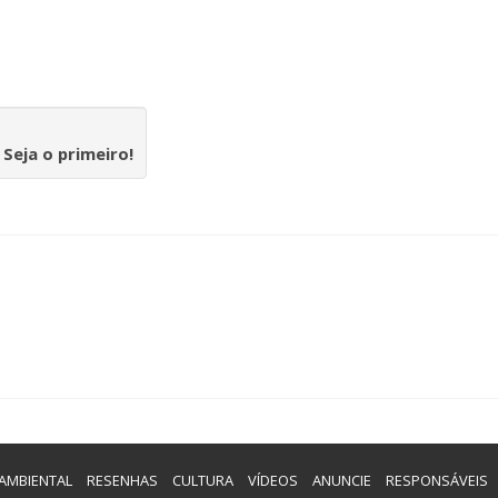
.
Seja o primeiro!
AMBIENTAL
RESENHAS
CULTURA
VÍDEOS
ANUNCIE
RESPONSÁVEIS