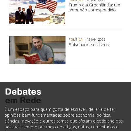
Trump e a Groenlândia: um
amor não correspondido
POLÍTICA
| 12 JAN. 2026
Bolsonaro e os livros
É um espaço para quem gosta de escrever, de ler e de ter
opiniões bem fundamentadas sobre economia, política,
ciências, inovação e outros temas que afetam o cotidiano das
pessoas, sempre por meio de artigos, notas, comentários e