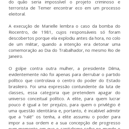
do quão seria impossível o projeto criminoso e
terrorista de Temer encontrar eco em um processo
eleitoral.
A execução de Marielle lembra o caso da bomba do
Riocentro, de 1981, cujos responsáveis só foram
descobertos porque ela explodiu antes da hora, no colo
de um militar, quando a intenção era detonar uma
comemoração ao Dia do Trabalhador, no mesmo Rio de
Janeiro.
O golpe contra outra mulher, a presidente Dilma,
evidentemente não foi apenas para derrubar o partido
político que controlava o centro do poder do Estado
brasileiro. Foi uma expressão contundente da luta de
classes, essa categoria que pretendem apagar do
universo conceitual político. A elite, para quem lucrar
pouco é igual a ter prejuízo, para quem o privilégio é
uma questão identitária e, portanto, é incabível admitir
que a “ralé” os tenha, a elite assumiu o poder para
impor a sua ordem e a sua concepção de progresso
num momento em que o capitalismo sofre no mundo o