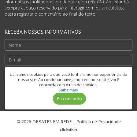
informativos facilitadores do debate e da reflexão. Ao leitor há
sempre espaço reservado para interagir com os articulistas,
basta registrar o comentário ao final do texto.
RECEBA NOSSOS INFORMATIVOS
Cadastrar
Utilizamos cookies para que você tenha a melhor experiência do
nosso site. Ao contínuar navegando em nosso site, você
concorda com o uso de cookies.
Saiba mais.
FIQUE CONECTADO
Eu concordo
© 2026 DEBATES EM REDE |
Política de Privacidade