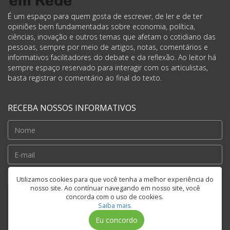
É um espaço para quem gosta de escrever, de ler e de ter
opiniões bem fundamentadas sobre economia, política,
ciências, inovação e outros temas que afetam o cotidiano das
pessoas, sempre por meio de artigos, notas, comentários e
informativos facilitadores do debate e da reflexão. Ao leitor há
sempre espaço reservado para interagir com os articulistas,
basta registrar o comentário ao final do texto.
RECEBA NOSSOS INFORMATIVOS
Cadastrar
Utilizamos cookies para que você tenha a melhor experiência do
nosso site. Ao contínuar navegando em nosso site, você
concorda com o uso de cookies.
Saiba mais.
FIQUE CONECTADO
Eu concordo