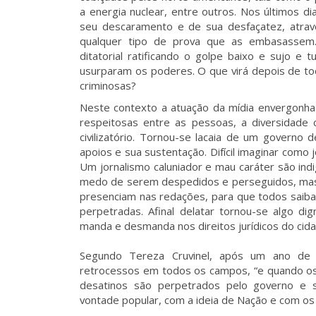
a energia nuclear, entre outros. Nos últimos dia
seu descaramento e de sua desfaçatez, atrav
qualquer tipo de prova que as embasassem. E
ditatorial ratificando o golpe baixo e sujo e 
usurparam os poderes. O que virá depois de tod
criminosas?
Neste contexto a atuação da mídia envergonha 
respeitosas entre as pessoas, a diversidade c
civilizatório. Tornou-se lacaia de um govern
apoios e sua sustentação. Difícil imaginar como
Um jornalismo caluniador e mau caráter são ind
medo de serem despedidos e perseguidos, mas
presenciam nas redações, para que todos saiba
perpetradas. Afinal delatar tornou-se algo d
manda e desmanda nos direitos jurídicos do cid
Segundo Tereza Cruvinel, após um ano de g
retrocessos em todos os campos, “e quando os b
desatinos são perpetrados pelo governo e s
vontade popular, com a ideia de Nação e com os 