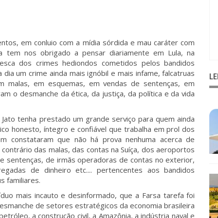
entos, em conluio com a mídia sórdida e mau caráter com
osa tem nos obrigado a pensar diariamente em Lula, na
esca dos crimes hediondos cometidos pelos bandidos
 dia um crime ainda mais ignóbil e mais infame, falcatruas
L
m malas, em esquemas, em vendas de sentenças, em
m o desmanche da ética, da justiça, da política e da vida
 Jato tenha prestado um grande serviço para quem ainda
tico honesto, íntegro e confiável que trabalha em prol dos
garem constataram que não há prova nenhuma acerca de
o contrário das malas, das contas na Suíça, dos aeroportos
de sentenças, de irmãs operadoras de contas no exterior,
gadas de dinheiro etc.... pertencentes aos bandidos
 familiares.
duo mais incauto e desinformado, que a Farsa tarefa foi
 desmanche de setores estratégicos da economia brasileira
tróleo, a construção civil, a Amazônia, a indústria naval e