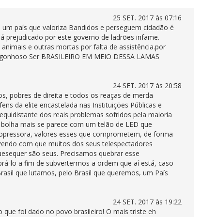
25 SET. 2017 às 07:16
m um país que valoriza Bandidos e perseguem cidadão é
 já prejudicado por este governo de ladrões infame.
animais e outras mortas por falta de assistência.por
vergonhoso Ser BRASILEIRO EM MEIO DESSA LAMAS
24 SET. 2017 às 20:58
cos, pobres de direita e todos os reaças de merda
s da elite encastelada nas Instituições Públicas e
 equidistante dos reais problemas sofridos pela maioria
a bolha mais se parece com um telão de LED que
te opressora, valores esses que comprometem, de forma
fazendo com que muitos dos seus telespectadores
uesequer são seus. Precisamos quebrar esse
á-lo a fim de subvertermos a ordem que aí está, caso
Brasil que lutamos, pelo Brasil que queremos, um País
24 SET. 2017 às 19:22
que foi dado no povo brasileiro! O mais triste eh