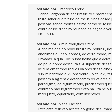
Postado por:
Francisco Freire
Tenho vergonha de ser Brasileiro.e morar e
triste saber que futuro do meus filhos desde
pessoas sendo mortas a tiros como se fosse 
conta desse dinheiro roubado da nação.e 
NOJENTA.
Postado por:
Almir Rodrigues Otero
A gde maioria do povo brasileiro, pobres , ri
anônimos ou não, somos, de certo modo, refen
Privadas, a qual vive numa bolha que a deixa
do povo pobre desse País. A superfície dess
veicula em tempo real os valores dessa eli
subliminar todo o \"Consciente Coletivo\", 
passem a agirem e defenderem os valores q
paradigma, de algum modo, precisamos quebr
contrário não lograremos êxito na luta pelo 
mais justo, equalitário, com inserções.
Postado por:
Maria Taciana
Excelente reflexão acerca do golpe desumano 