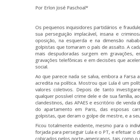
Por Erlon José Paschoal*
Os pequenos inquisidores partidários e fraudul
sua perseguição implacável, insana e crimin
oposição, na esquerda e na dimensão nabab
golpistas que tomaram o país de assalto. A cada
mais despudoradas surgem em gravações, e
gravações telefônicas e em decisões que acelera
social.
Ao que parece nada se salva, embora a Farsa a
acredita na política. Mostrou que Lula é um polí
valores coletivos. Depois de tanto investi
qualquer possível crime dele e de sua família, a
clandestinos, das APAES e escritório de venda 
do apartamento em Paris, das esposas carre
golpistas, que deram o golpe de mestre, e a seus
Ficou totalmente evidente, mesmo para o indiví
forjada para perseguir Lula e o PT, e efetuar o
cobiçados pelos norte-americanos, tais como o pe