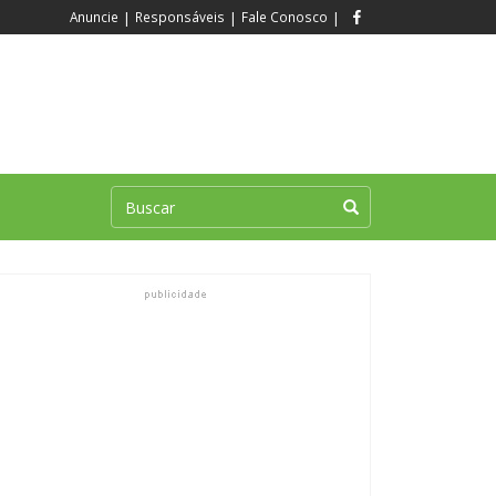
Anuncie
|
Responsáveis
|
Fale Conosco
|