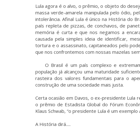
Lula agora é o alvo, o prêmio, o objeto do dese
massa verde-amarela manipulada pelo ódio, pela
intolerância. Afinal Lula é único na História do 
país repleta de pizzas, de conchavos, de panet
memória é curta e que nos negamos a encara
causada pela simples ideia de identificar, m
tortura e o assassinato, capitaneados pelo poder
que nos confrontemos com nossas mazelas sem 
O Brasil é um país complexo e extremament
população já alcançou uma maturidade suficient
rasteira dos valores fundamentais para o ap
construção de uma sociedade mais justa.
Certa ocasião em Davos, o ex-presidente Lula 
o prêmio de Estadista Global do Fórum Econô
Klaus Schwab, “o presidente Lula é um exemplo a 
A História dirá.....