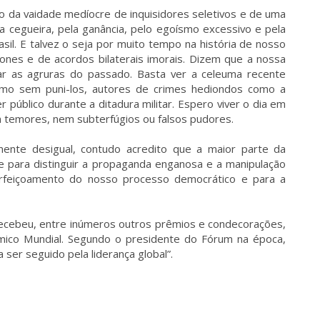
jo da vaidade medíocre de inquisidores seletivos e de uma
 cegueira, pela ganância, pelo egoísmo excessivo e pela
Brasil. E talvez o seja por muito tempo na história de nosso
ones e de acordos bilaterais imorais. Dizem que a nossa
r as agruras do passado. Basta ver a celeuma recente
esmo sem puni-los, autores de crimes hediondos como a
 público durante a ditadura militar. Espero viver o dia em
temores, nem subterfúgios ou falsos pudores.
e desigual, contudo acredito que a maior parte da
e para distinguir a propaganda enganosa e a manipulação
erfeiçoamento do nosso processo democrático e para a
recebeu, entre inúmeros outros prêmios e condecorações,
mico Mundial. Segundo o presidente do Fórum na época,
ser seguido pela liderança global”.