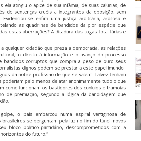
s ela atingiu o ápice de sua infâmia, de suas calúnias, de
és de sentenças cruéis a integrantes da oposição, sem
videnciou-se enfim uma justiça arbitrária, ardilosa e
tutelando as quadrilhas de bandidos da pior espécie que
as estas aberrações? A ditadura das togas totalitárias e
a qualquer cidadão que preza a democracia, as relações
ultural, o direito à informação e o avanço do processo
o de bandidos corruptos que compra a peso de ouro seus
 jornalistas dignos podem se prestar a este papel imundo.
ignos da nobre profissão de que se valem! Talvez tenham
 poderiam pelo menos delatar anonimamente tudo o que
m como funcionam os bastidores dos conluios e tramoias
igno de premiação, segundo a lógica da bandidagem que
adão.
olpe, o país embarcou numa espiral vertiginosa de
rasileiros se perguntam pela luz no fim do túnel, novos
eu bloco político-partidário, descomprometidos com a
horizontes do futuro.”