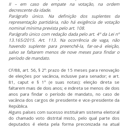
II – em caso de empate na votação, na ordem
decrescente da idade.
Parágrafo único. Na definição dos suplentes da
representação partidária, não há exigência de votação
nominal mínima prevista pelo art. 108.
Parágrafo único com redação dada pelo art. 4º da Lei nº
13.165/2015. Art. 113. Na ocorrência de vaga, não
havendo suplente para preenchê-la, far-se-á eleição,
salvo se faltarem menos de nove meses para findar o
período de mandato.
CF/88, art. 56, § 2º: prazo de 15 meses para renovação
de eleições por vacância, inclusive para senador; e art.
81, caput e § 1º (e suas notas): eleição direta se
faltarem mais de dois anos; e indireta se menos de dois
anos para findar o período de mandato, no caso de
vacância dos cargos de presidente e vice-presidente da
República.
Alguns países com sucesso instituíram sistema eleitoral
do chamado voto distrital misto, pelo qual parte dos
deputados é eleita pela forma preconizada na atual