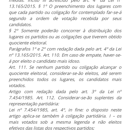
médias. Inciso III acrescido pelo art. 4º da Lei nº
13.165/2015. § 1º O preenchimento dos lugares com
que cada partido ou coligação for contemplado far-se-á
segundo a ordem de votação recebida por seus
candidatos.
§ 2º Somente poderão concorrer à distribuição dos
lugares os partidos ou as coligações que tiverem obtido
quociente eleitoral.
Parágrafos 1º e 2º com redação dada pelo art. 4º da Lei
nº 13.165/2015. Art. 110. Em caso de empate, haver-se-
á por eleito o candidato mais idoso.
Art. 111. Se nenhum partido ou coligação alcançar o
quociente eleitoral, considerar-se-ão eleitos, até serem
preenchidos todos os lugares, os candidatos mais
votados.
Artigo com redação dada pelo art. 3º da Lei nº
7.454/1985. Art. 112. Considerar-se-ão suplentes da
representação partidária:
Lei nº 7.454/1985, art. 4º, in fine: o disposto neste
artigo aplica-se também à coligação partidária. I – os
mais votados sob a mesma legenda e não eleitos
efetivos das listas dos respectivos partidos;