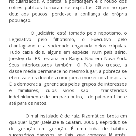
ridicularizados. A política, a politicagem e o roubo dos
cofres públicos tornaram-se explícitos. Olhem no que
deu: aos poucos, perde-se a confiança da própria
população.
O Judiciário está tomado pelo nepotismo, o
Legislativo pelo filhotismo, o Executivo pelo
chantagismo e a sociedade enganada pelos crápulas.
Tudo caixa dois, alguns em espécie! Num país sério,
Joesley da JBS estaria em Bangu. Não em Nova York.
Seus interlocutores também. O País não cresce, a
classe média permanece no mesmo lugar, a pobreza se
eterniza e os doentes começam a morrer nos hospitais.
É a democracia gerenciada pelos grupos de interesses
e familiares, cujos vícios são transferidos
indefinidamente de um para outro, de pai para filho e
até para os netos.
O mal instalado é de raiz. Rizomático: brota em
qualquer lugar (Deleuze & Guatari, 2006 ). Reproduz-se
de geração em geração. É uma linha de hábitos
sucessórios danosos ao País, que começou lá atrás,