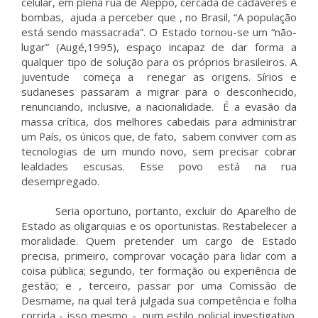
celular, em plena rua de Aleppo, cercada de cadáveres e
bombas, ajuda a perceber que , no Brasil, “A população
está sendo massacrada”. O Estado tornou-se um “não-
lugar” (Augé,1995), espaço incapaz de dar forma a
qualquer tipo de solução para os próprios brasileiros. A
juventude começa a renegar as origens. Sírios e
sudaneses passaram a migrar para o desconhecido,
renunciando, inclusive, a nacionalidade. É a evasão da
massa crítica, dos melhores cabedais para administrar
um País, os únicos que, de fato, sabem conviver com as
tecnologias de um mundo novo, sem precisar cobrar
lealdades escusas. Esse povo está na rua
desempregado.
Seria oportuno, portanto, excluir do Aparelho de
Estado as oligarquias e os oportunistas. Restabelecer a
moralidade. Quem pretender um cargo de Estado
precisa, primeiro, comprovar vocação para lidar com a
coisa pública; segundo, ter formação ou experiência de
gestão; e , terceiro, passar por uma Comissão de
Desmame, na qual terá julgada sua competência e folha
corrida - isso mesmo -, num estilo policial investigativo.