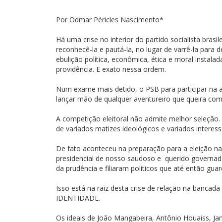
Por Odmar Péricles Nascimento*
Há uma crise no interior do partido socialista bras
reconhecê-la e pautá-la, no lugar de varrê-la para
ebulição política, econômica, ética e moral instala
providência. E exato nessa ordem.
Num exame mais detido, o PSB para participar na a
lançar mão de qualquer aventureiro que queira comp
A competição eleitoral não admite melhor seleção.
de variados matizes ideológicos e variados interes
De fato aconteceu na preparação para a eleição n
presidencial de nosso saudoso e querido governa
da prudência e filiaram políticos que até então gu
Isso está na raiz desta crise de relação na banca
IDENTIDADE.
Os ideais de João Mangabeira, Antônio Houaiss, Ja