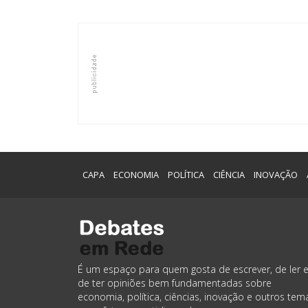
CAPA
ECONOMIA
POLÍTICA
CIÊNCIA
INOVAÇÃO
É um espaço para quem gosta de escrever, de ler 
de ter opiniões bem fundamentadas sobre
economia, política, ciências, inovação e outros tem