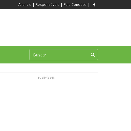
Anuncie
|
Responsáveis
|
Fale Conosco
|