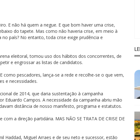
ileiro. E não há quem a negue. E que bom haver uma crise,
 debaixo do tapete. Mas como não haveria crise, em meio à
da no país? No entanto, toda crise exige prudência e
L
rena eleitoral, tomou uso dos hábitos dos concorrentes, de
etir e engrossar as listas de candidatos.
 E como pescadores, lança-se a rede e recolhe-se o que vem,
ses e necessidades.
acional de 2014, que daria sustentação à campanha
dor Eduardo Campos. A necessidade da campanha abriu mão
ardavam distância de nosso manifesto, programa e estatutos.
da e com a direção partidária. MAS NÃO SE TRATA DE CRISE DE
mil Haddad, Miguel Arraes e de seu neto e sucessor, estão