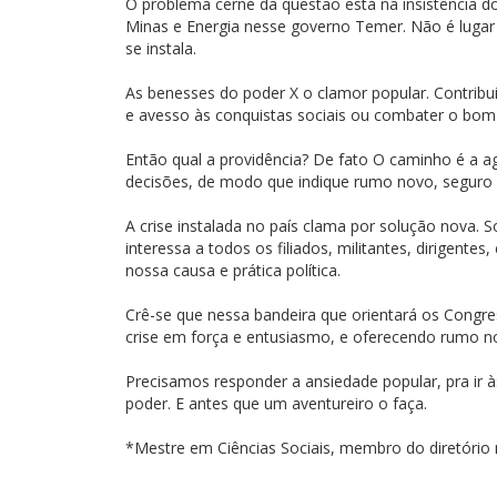
O problema cerne da questão está na insistência do
Minas e Energia nesse governo Temer. Não é lugar q
se instala.
As benesses do poder X o clamor popular. Contribu
e avesso às conquistas sociais ou combater o bom
Então qual a providência? De fato O caminho é a a
decisões, de modo que indique rumo novo, seguro
A crise instalada no país clama por solução nova. S
interessa a todos os filiados, militantes, dirigent
nossa causa e prática política.
Crê-se que nessa bandeira que orientará os Congre
crise em força e entusiasmo, e oferecendo rumo no
Precisamos responder a ansiedade popular, pra ir 
poder. E antes que um aventureiro o faça.
*Mestre em Ciências Sociais, membro do diretório