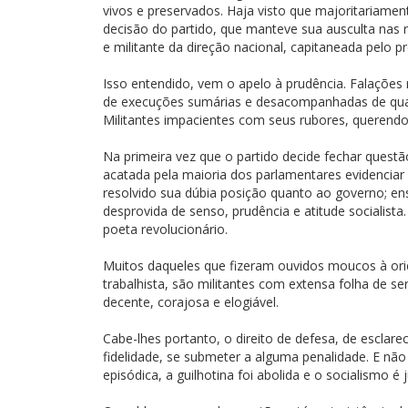
vivos e preservados. Haja visto que majoritariame
decisão do partido, que manteve sua ausculta nas
e militante da direção nacional, capitaneada pelo pr
Isso entendido, vem o apelo à prudência. Falaçõe
de execuções sumárias e desacompanhadas de qualque
Militantes impacientes com seus rubores, querendo
Na primeira vez que o partido decide fechar ques
acatada pela maioria dos parlamentares evidenciar 
resolvido sua dúbia posição quanto ao governo; ens
desprovida de senso, prudência e atitude socialista
poeta revolucionário.
Muitos daqueles que fizeram ouvidos moucos à orie
trabalhista, são militantes com extensa folha de se
decente, corajosa e elogiável.
Cabe-lhes portanto, o direito de defesa, de esclare
fidelidade, se submeter a alguma penalidade. E não
episódica, a guilhotina foi abolida e o socialismo é j