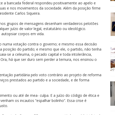
nte a bancada federal respondeu positivamente ao apelo e
 ruas e nos movimentos da sociedade. Além da posição firme
esidente Carlos Siqueira.
s nos grupos de mensagens desenham verdadeiros pelotões
r juízo de valor legal, estatutário ou ideológico.
 autopsiar corpos em vida.
tão numa votação contra o governo; e mesmo essa decisão
a posição do partido; e mesmo que ele, o partido, não tenha
aia-se a celeuma, o pecado capital e toda intolerância,
. Ora, há que ser duro sem perder a ternura, nos ensinou o
ntação partidária pelo voto contrário ao projeto de reforma
rviços prestados ao partido e a sociedade, e de forma
cimento ou até de mea- culpa. E a juízo do código de ética e
 venham os incautos “espalhar bolinho”. Essa crise é
usto.