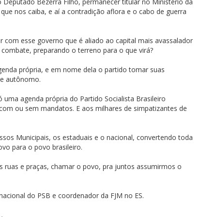
 Deputado Bezerra Filho, permanecer titular no Ministério da
ue nos caiba, e aí a contradição aflora e o cabo de guerra
ir com esse governo que é aliado ao capital mais avassalador
 combate, preparando o terreno para o que virá?
genda própria, e em nome dela o partido tomar suas
 e autônomo.
ó uma agenda própria do Partido Socialista Brasileiro
es, com ou sem mandatos. E aos milhares de simpatizantes de
ssos Municipais, os estaduais e o nacional, convertendo toda
vo para o povo brasileiro.
às ruas e praças, chamar o povo, pra juntos assumirmos o
 nacional do PSB e coordenador da FJM no ES.