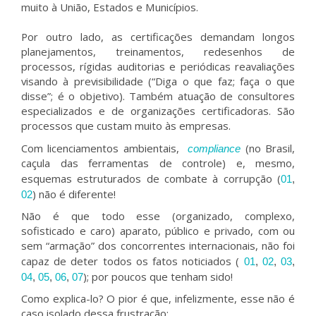
muito à União, Estados e Municípios.
Por outro lado, as certificações demandam longos
planejamentos, treinamentos, redesenhos de
processos, rígidas auditorias e periódicas reavaliações
visando à previsibilidade (“Diga o que faz; faça o que
disse”; é o objetivo). Também atuação de consultores
especializados e de organizações certificadoras. São
processos que custam muito às empresas.
Com licenciamentos ambientais,
(no Brasil,
compliance
caçula das ferramentas de controle) e, mesmo,
esquemas estruturados de combate à corrupção (
01
,
) não é diferente!
02
Não é que todo esse (organizado, complexo,
sofisticado e caro) aparato, público e privado, com ou
sem “armação” dos concorrentes internacionais, não foi
capaz de deter todos os fatos noticiados (
01
,
02
,
03
,
); por poucos que tenham sido!
04
,
05
,
06
,
07
Como explica-lo? O pior é que, infelizmente, esse não é
caso isolado dessa frustração: