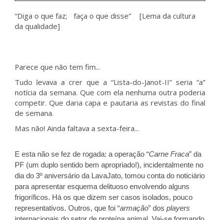
“Diga o que faz; faça o que disse” [Lema da cultura
da qualidade]
Parece que não tem fim...
Tudo levava a crer que a “Lista-do-Janot-II” seria “a”
notícia da semana. Que com ela nenhuma outra poderia
competir. Que daria capa e pautaria as revistas do final
de semana.
Mas não! Ainda faltava a sexta-feira...
E esta não se fez de rogada: a operação “
Carne Fraca
” da
PF (um duplo sentido bem apropriado!), incidentalmente no
dia do 3º aniversário da LavaJato, tomou conta do noticiário
para apresentar esquema delituoso envolvendo alguns
frigoríficos. Há os que dizem ser casos isolados, pouco
representativos. Outros, que foi “
armação
” dos
players
internacionais do setor de proteína animal. Vai-se formando