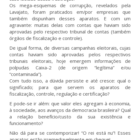
Os mega-esquemas de corrupção, revelados pela
LavaJato, foram praticados em/por empresas que
também dispunham desses aparatos. E com um
agravante: muitas delas com contas que haviam sido
aprovadas pelo respectivo tribunal de contas (também
órgãos de fiscalização e controle).
De igual forma, de diversas campanhas eleitorais, cujas
contas haviam sido aprovadas pelos respectivos
tribunais eleitorais, hoje emergem informações de
polpudas Caixa-2 (de origem “legítima” e/ou
“contaminada”).
Com tudo isso, a dúvida persiste e até cresce: qual o
significado; para que servem os aparatos de
fiscalização, controle, regulação e certificação?
E pode-se ir além: que valor eles agregam à economia,
à sociedade, aos avanços da democracia brasileira? Qual
a relação benefício/custo da sua existência e
funcionamento?
Não dá para se contemporizar! “O rei está nu”! Esses
aparatos estão irremediavelmente em cheque!