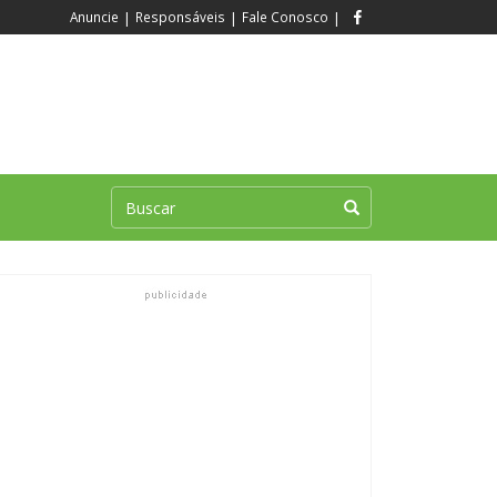
Anuncie
|
Responsáveis
|
Fale Conosco
|