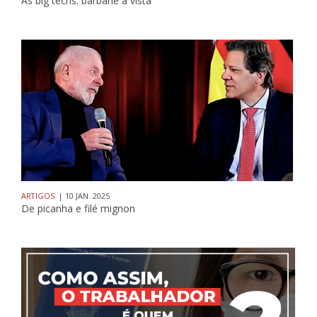
As big techs: barbárie à vista
ARTIGOS
| 10 JAN. 2025
De picanha e filé mignon