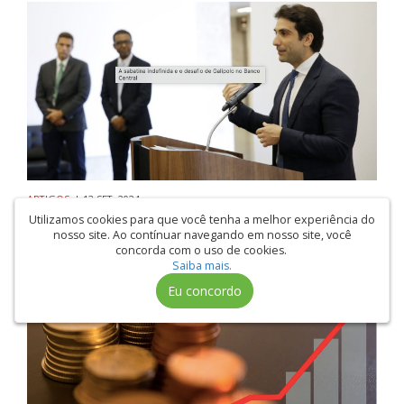
ARTIGOS
| 13 SET. 2024
Muito além da Selic: um desafio para Galípolo
Utilizamos cookies para que você tenha a melhor experiência do
nosso site. Ao contínuar navegando em nosso site, você
concorda com o uso de cookies.
Saiba mais.
Eu concordo